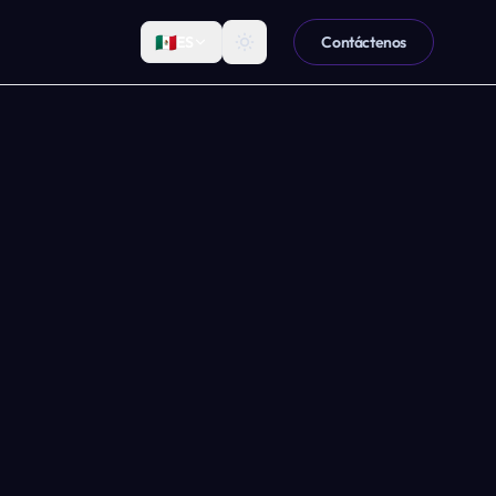
🇲🇽
ES
Contáctenos